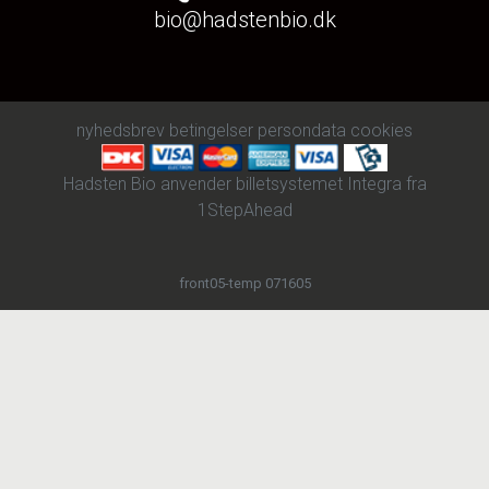
bio@hadstenbio.dk
nyhedsbrev
betingelser
persondata
cookies
Hadsten Bio anvender
billetsystemet Integra
fra
1StepAhead
front05-temp 071605