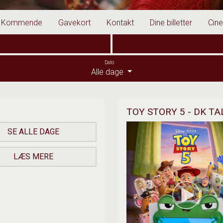
Kommende
Gavekort
Kontakt
Dine billetter
Cin
Dato
Alle dage
TOY STORY 5 - DK TA
SE ALLE DAGE
LÆS MERE