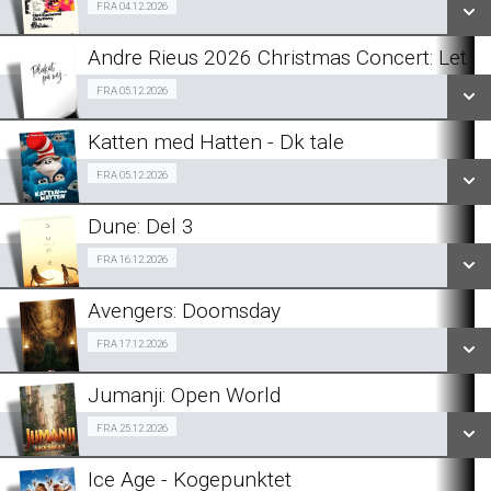
Fra 04.12.2026
FRA 04.12.2026
LÆS MERE
Andre Rieus 2026 Christmas Concert: Let I
LÆS MERE
Fra 05.12.2026
FRA 05.12.2026
Katten med Hatten - Dk tale
LÆS MERE
Fra 05.12.2026
FRA 05.12.2026
Dune: Del 3
FÅ BESKED...
Fra 16.12.2026
FRA 16.12.2026
LÆS MERE
Avengers: Doomsday
FÅ BESKED...
Fra 17.12.2026
FRA 17.12.2026
LÆS MERE
Jumanji: Open World
FÅ BESKED...
Fra 25.12.2026
FRA 25.12.2026
LÆS MERE
Ice Age - Kogepunktet
FÅ BESKED...