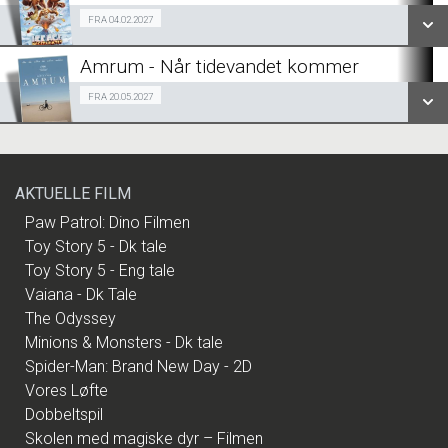
Fra 04.02.2027
FRA 04.02.2027
LÆS MERE
Amrum - Når tidevandet kommer
FÅ BESKED...
Fra 20.05.2027
FRA 20.05.2027
LÆS MERE
FÅ BESKED...
AKTUELLE FILM
LÆS MERE
Paw Patrol: Dino Filmen
Toy Story 5 - Dk tale
Toy Story 5 - Eng tale
Vaiana - Dk Tale
The Odyssey
Minions & Monsters - Dk tale
Spider-Man: Brand New Day - 2D
Vores Løfte
Dobbeltspil
Skolen med magiske dyr – Filmen