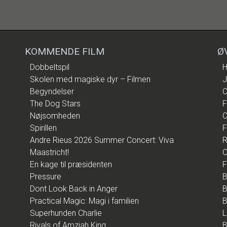
KOMMENDE FILM
Ø
Dobbeltspil
H
Skolen med magiske dyr – Filmen
J
Begyndelser
C
The Dog Stars
F
Nøjsomheden
C
Spirillen
F
Andre Rieus 2026 Summer Concert: Viva
R
Maastricht!
O
En kage til præsidenten
F
Pressure
B
Dont Look Back in Anger
B
Practical Magic: Magi i familien
B
Superhunden Charlie
L
Rivals of Amziah King
B