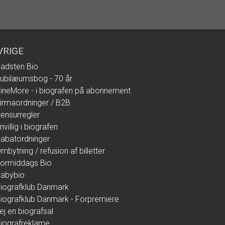
VRIGE
adsten Bio
ubilæumsbog - 70 år
ineMore - i biografen på abonnement
irmaordninger / B2B
ensurregler
rivillig i biografen
abatordninger
mbytning / refusion af billetter
ormiddags Bio
abybio
iografklub Danmark
iografklub Danmark - Forpremiere
ej en biografsal
iografreklame