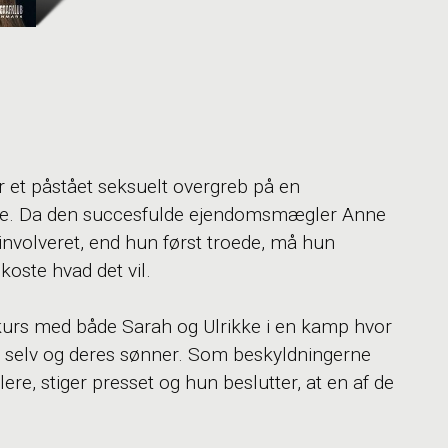
fter et påstået seksuelt overgreb på en
nge. Da den succesfulde ejendomsmægler Anne
involveret, end hun først troede, må hun
oste hvad det vil.
skurs med både Sarah og Ulrikke i en kamp hvor
ig selv og deres sønner. Som beskyldningerne
re, stiger presset og hun beslutter, at en af de