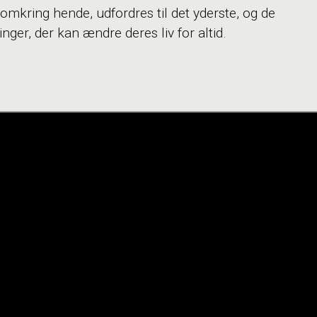
 omkring hende, udfordres til det yderste, og de
nger, der kan ændre deres liv for altid.