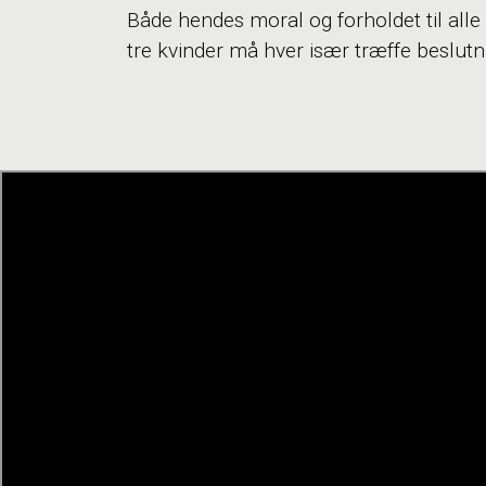
Både hendes moral og forholdet til alle
tre kvinder må hver især træffe beslutni