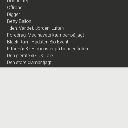
Dobbeltfejl
Offroad
Digger
Betty Ballon
Ilden, Vandet, Jorden, Luften
Foredrag: Med havets kæmper på jagt
Black Rain - Hadsten Bio Event
F for Får 3 - Et monster på bondegården
Den glemte ø - DK Tale
Den store diamantjagt
Foredrag: Kvantecomputeren
Fornuft og følelse
Pulp Fiction - Hadsten Bio Event
Pigen uden navn
Foredrag: Kaffe
Scarface - Evemt Hadsten Bio
Foredrag: Tang
The Hunger Games: Sunrise on the Reaping
Wild Horse Nine