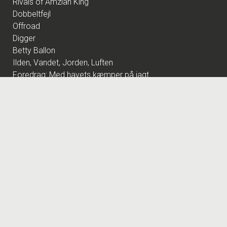
Rivals of Amziah King
Dobbeltfejl
Offroad
Digger
Betty Ballon
Ilden, Vandet, Jorden, Luften
Foredrag: Med havets kæmper på jagt
Black Rain - Hadsten Bio Event
F for Får 3 - Et monster på bondegården
Den glemte ø - DK Tale
Den store diamantjagt
Foredrag: Kvantecomputeren
Fornuft og følelse
Pulp Fiction - Hadsten Bio Event
Pigen uden navn
Foredrag: Kaffe
Scarface - Evemt Hadsten Bio
Foredrag: Tang
The Hunger Games: Sunrise on the Reaping