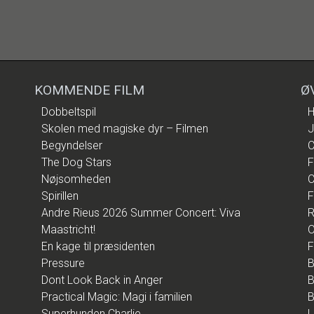
KOMMENDE FILM
Ø
Dobbeltspil
H
Skolen med magiske dyr – Filmen
J
Begyndelser
C
The Dog Stars
F
Nøjsomheden
C
Spirillen
F
Andre Rieus 2026 Summer Concert: Viva
R
Maastricht!
O
En kage til præsidenten
F
Pressure
B
Dont Look Back in Anger
B
Practical Magic: Magi i familien
B
Superhunden Charlie
L