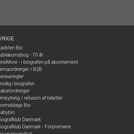
VRIGE
adsten Bio
ubilæumsbog - 70 år
ineMore - i biografen på abonnement
irmaordninger / B2B
ensurregler
rivillig i biografen
abatordninger
mbytning / refusion af billetter
ormiddags Bio
abybio
iografklub Danmark
iografklub Danmark - Forpremiere
ej en biografsal