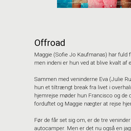
Offroad
Maggie (Sofie Jo Kaufmanas) har fuld fa
men indeni er hun ved at blive kvalt a
Sammen med veninderne Eva (Julie Rud
hun et tiltrængt break fra livet i overha
hjemrejse møder hun Francisco og de 
forduftet og Maggie nægter at rejse hj
Før de får set sig om, er de tre veninder
autocamper. Men er det nu også en jagt 