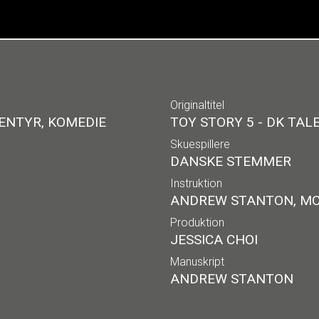
Originaltitel
ENTYR, KOMEDIE
TOY STORY 5 - DK TAL
Skuespillere
DANSKE STEMMER
Instruktion
ANDREW STANTON, MC
Produktion
JESSICA CHOI
Manuskript
ANDREW STANTON