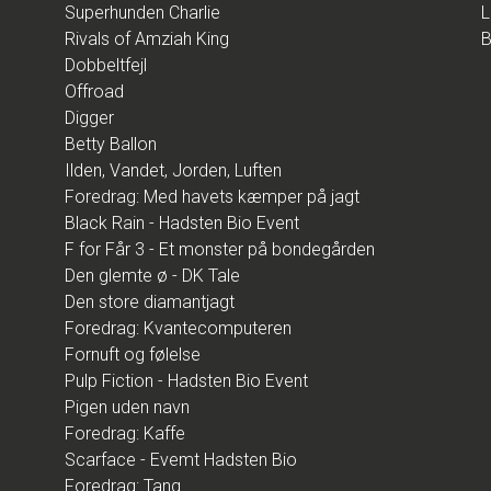
Superhunden Charlie
L
Rivals of Amziah King
B
Dobbeltfejl
Offroad
Digger
Betty Ballon
Ilden, Vandet, Jorden, Luften
Foredrag: Med havets kæmper på jagt
Black Rain - Hadsten Bio Event
F for Får 3 - Et monster på bondegården
Den glemte ø - DK Tale
Den store diamantjagt
Foredrag: Kvantecomputeren
Fornuft og følelse
Pulp Fiction - Hadsten Bio Event
Pigen uden navn
Foredrag: Kaffe
Scarface - Evemt Hadsten Bio
Foredrag: Tang