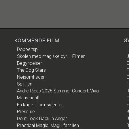
KOMMENDE FILM
Ø
Dobbeltspil
H
Skolen med magiske dyr – Filmen
J
Begyndelser
C
The Dog Stars
F
Nøjsomheden
C
Spirillen
F
Andre Rieus 2026 Summer Concert: Viva
R
Maastricht!
O
En kage til præsidenten
F
Pressure
B
Dont Look Back in Anger
B
Practical Magic: Magi i familien
B