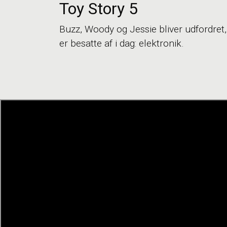
Toy Story 5
Buzz, Woody og Jessie bliver udfordret, 
er besatte af i dag: elektronik.