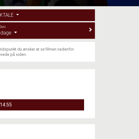
DKTALE
Dato
e dage
 tidspunkt du ønsker at se filmen nedenfor.
 nede på siden.
14:55