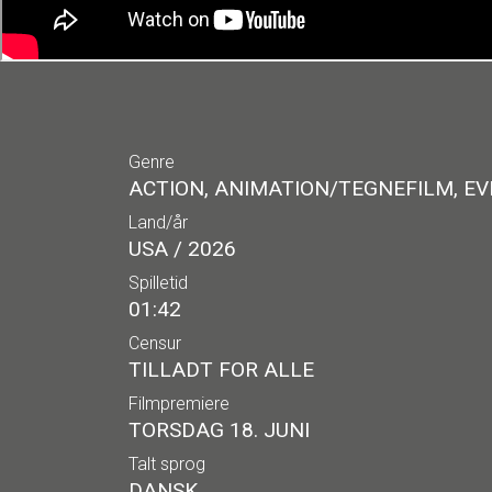
Genre
ACTION, ANIMATION/TEGNEFILM, EV
Land/år
USA / 2026
Spilletid
01:42
Censur
TILLADT FOR ALLE
Filmpremiere
TORSDAG 18. JUNI
Talt sprog
DANSK