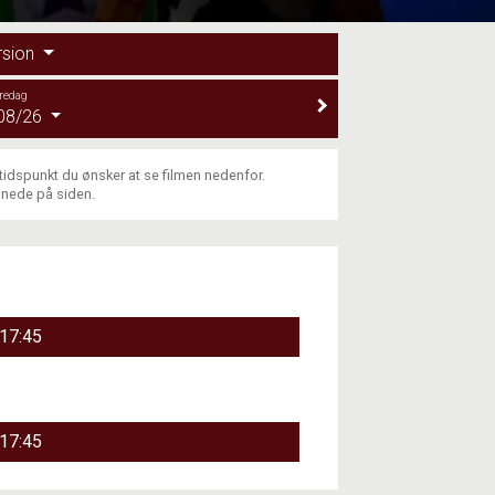
rsion
redag
08/26
 tidspunkt du ønsker at se filmen nedenfor.
 nede på siden.
17:45
17:45