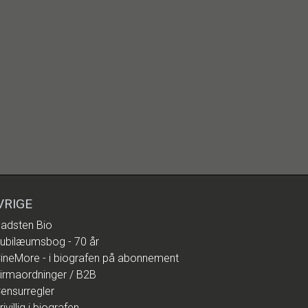
VRIGE
adsten Bio
ubilæumsbog - 70 år
ineMore - i biografen på abonnement
irmaordninger / B2B
ensurregler
rivillig i biografen