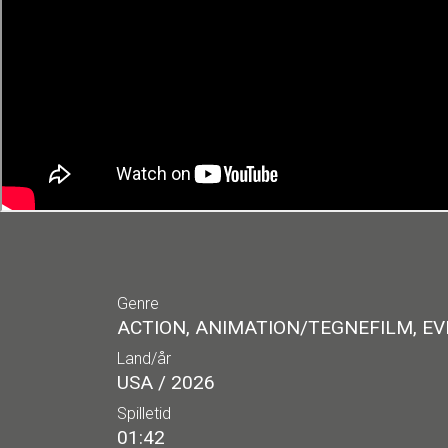
Genre
ACTION, ANIMATION/TEGNEFILM, EV
Land/år
USA / 2026
Spilletid
01:42