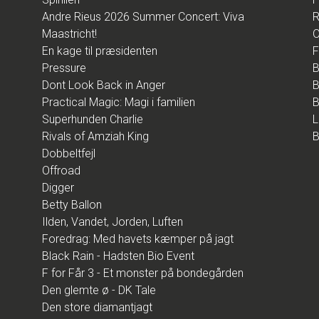
Andre Rieus 2026 Summer Concert: Viva
R
Maastricht!
O
En kage til præsidenten
F
Pressure
B
Dont Look Back in Anger
B
Practical Magic: Magi i familien
B
Superhunden Charlie
L
Rivals of Amziah King
B
Dobbeltfejl
Offroad
Digger
Betty Ballon
Ilden, Vandet, Jorden, Luften
Foredrag: Med havets kæmper på jagt
Black Rain - Hadsten Bio Event
F for Får 3 - Et monster på bondegården
Den glemte ø - DK Tale
Den store diamantjagt