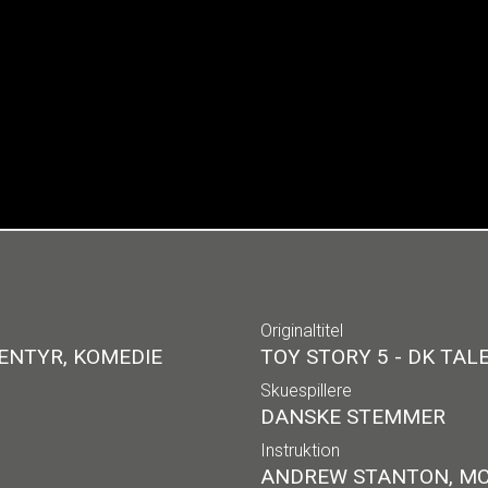
Originaltitel
ENTYR, KOMEDIE
TOY STORY 5 - DK TAL
Skuespillere
DANSKE STEMMER
Instruktion
ANDREW STANTON, MC