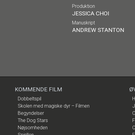
Produktion
JESSICA CHOI
Manuskript
ANDREW STANTON
KOMMENDE FILM
Ø
Dobbeltspil
H
Skolen med magiske dyr – Filmen
J
Begyndelser
C
The Dog Stars
F
Nøjsomheden
C
Spirillen
F