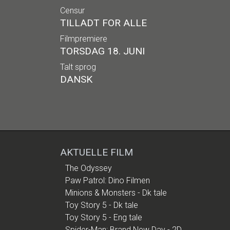
Censur
TILLADT FOR ALLE
Filmpremiere
TORSDAG 18. JUNI
Talt sprog
DANSK
AKTUELLE FILM
The Odyssey
Paw Patrol: Dino Filmen
Minions & Monsters - Dk tale
Toy Story 5 - Dk tale
Toy Story 5 - Eng tale
Spider-Man: Brand New Day - 2D