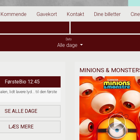
Kommende
Gavekort
Kontakt
Dine billetter
Cin
Dato
Alle dage
MINIONS & MONSTERS
FørsteBio 12:45
salen, lidt lavere lyd... til den første
SE ALLE DAGE
LÆS MERE