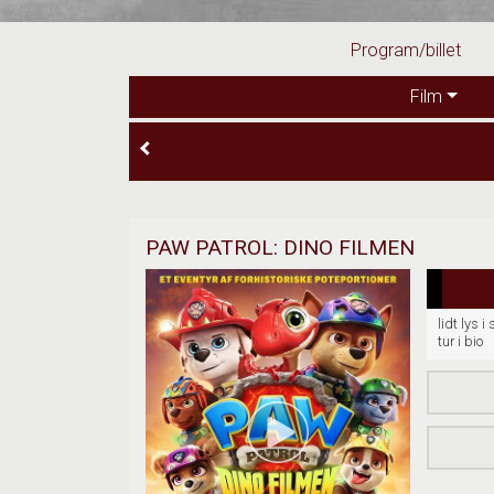
Program/billet
Film
PAW PATROL: DINO FILMEN
lidt lys i 
tur i bio