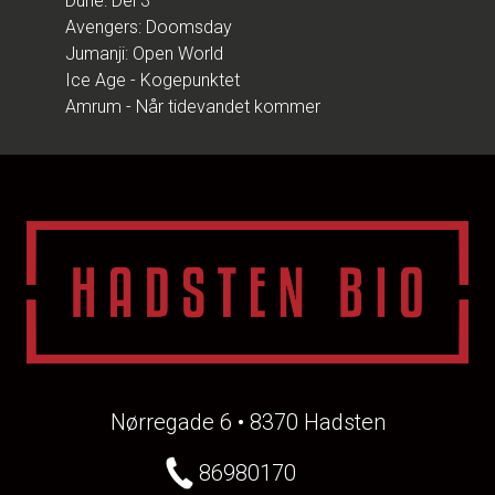
Dune: Del 3
Avengers: Doomsday
Jumanji: Open World
Ice Age - Kogepunktet
Amrum - Når tidevandet kommer
Nørregade 6 • 8370 Hadsten
86980170