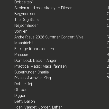
Dobbeltspil
H
Skolen med magiske dyr – Filmen
J
Begyndelser
C
The Dog Stars
F
Nøjsomheden
C
Spirillen
F
Andre Rieus 2026 Summer Concert: Viva
R
Maastricht!
O
En kage til præsidenten
F
Pressure
B
Dont Look Back in Anger
B
Practical Magic: Magi i familien
B
Superhunden Charlie
L
Rivals of Amziah King
B
Dobbeltfejl
Offroad
Digger
Betty Ballon
Ilden, Vandet, Jorden, Luften