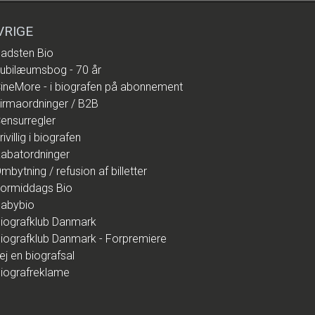
VRIGE
adsten Bio
ubilæumsbog - 70 år
ineMore - i biografen på abonnement
irmaordninger / B2B
ensurregler
rivillig i biografen
abatordninger
mbytning / refusion af billetter
ormiddags Bio
abybio
iografklub Danmark
iografklub Danmark - Forpremiere
ej en biografsal
iografreklame