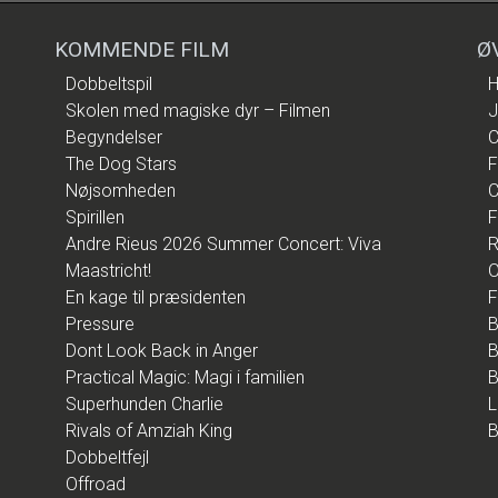
KOMMENDE FILM
Ø
Dobbeltspil
H
Skolen med magiske dyr – Filmen
J
Begyndelser
C
The Dog Stars
F
Nøjsomheden
C
Spirillen
F
Andre Rieus 2026 Summer Concert: Viva
R
Maastricht!
O
En kage til præsidenten
F
Pressure
B
Dont Look Back in Anger
B
Practical Magic: Magi i familien
B
Superhunden Charlie
L
Rivals of Amziah King
B
Dobbeltfejl
Offroad