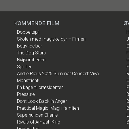
KOMMENDE FILM
Ø
Dobbeltspil
H
Skolen med magiske dyr – Filmen
J
Begyndelser
C
The Dog Stars
F
Nøjsomheden
C
Spirillen
F
Andre Rieus 2026 Summer Concert: Viva
R
Maastricht!
O
En kage til præsidenten
F
Pressure
B
Dont Look Back in Anger
B
Practical Magic: Magi i familien
B
Superhunden Charlie
L
Rivals of Amziah King
B
Dobbeltfejl