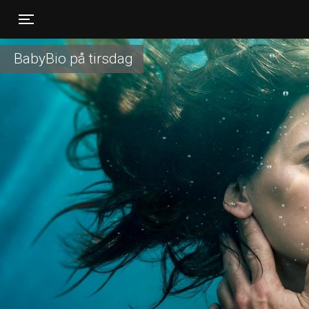
Toggle navigation
BabyBio på tirsdag