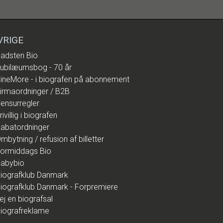
VRIGE
adsten Bio
ubilæumsbog - 70 år
ineMore - i biografen på abonnement
irmaordninger / B2B
ensurregler
rivillig i biografen
abatordninger
mbytning / refusion af billetter
ormiddags Bio
abybio
iografklub Danmark
iografklub Danmark - Forpremiere
ej en biografsal
iografreklame