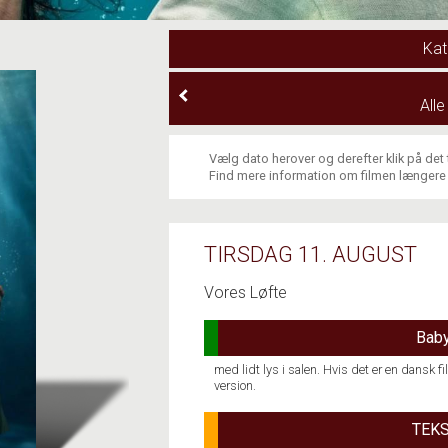
Kat
All
Vælg dato herover og derefter klik på det
Find mere information om filmen længere
TIRSDAG 11. AUGUST
Vores Løfte
Baby
med lidt lys i salen. Hvis det er en dansk
version.
TEKS