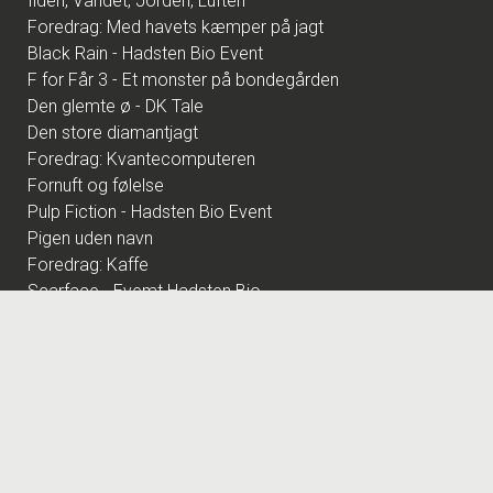
Ilden, Vandet, Jorden, Luften
Foredrag: Med havets kæmper på jagt
Black Rain - Hadsten Bio Event
F for Får 3 - Et monster på bondegården
Den glemte ø - DK Tale
Den store diamantjagt
Foredrag: Kvantecomputeren
Fornuft og følelse
Pulp Fiction - Hadsten Bio Event
Pigen uden navn
Foredrag: Kaffe
Scarface - Evemt Hadsten Bio
Foredrag: Tang
The Hunger Games: Sunrise on the Reaping
Wild Horse Nine
Dirty Harry Event Hadsten Bio
Andre Rieus 2026 Christmas Concert: Let It Snow
Katten med Hatten - Dk tale
Dune: Del 3