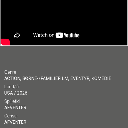
Genre
ACTION, BØRNE-/FAMILIEFILM, EVENTYR, KOMEDIE
Land/år
USA / 2026
Spilletid
AFVENTER
Censur
AFVENTER