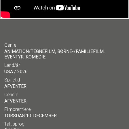
Genre
ANIMATION/TEGNEFILM, BØRNE-/FAMILIEFILM,
EVENTYR, KOMEDIE
Land/år
USA / 2026
Spilletid
AFVENTER
Censur
AFVENTER
Filmpremiere
TORSDAG 10. DECEMBER
Talt sprog