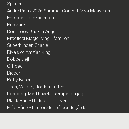
Spirillen
Andre Rieus 2026 Summer Concert: Viva Maastricht!
En kage til præsidenten
Pressure
Dont Look Back in Anger
Practical Magic: Magi i familien
Superhunden Charlie
Rivals of Amziah King
Dobbeltfejl
Offroad
Digger
Betty Ballon
Ilden, Vandet, Jorden, Luften
Foredrag: Med havets kæmper på jagt
Black Rain - Hadsten Bio Event
F for Får 3 - Et monster på bondegården
Den glemte ø - DK Tale
Den store diamantjagt
Foredrag: Kvantecomputeren