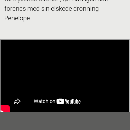
forenes med sin elskede dronning
Penelope.