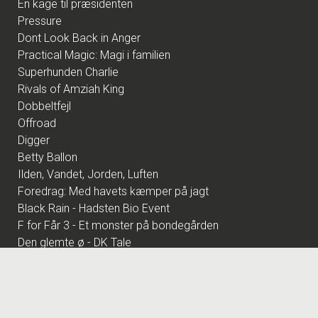
En kage til præsidenten
Pressure
Dont Look Back in Anger
Practical Magic: Magi i familien
Superhunden Charlie
Rivals of Amziah King
Dobbeltfejl
Offroad
Digger
Betty Ballon
Ilden, Vandet, Jorden, Luften
Foredrag: Med havets kæmper på jagt
Black Rain - Hadsten Bio Event
F for Får 3 - Et monster på bondegården
Den glemte ø - DK Tale
Den store diamantjagt
Foredrag: Kvantecomputeren
Fornuft og følelse
Pulp Fiction - Hadsten Bio Event