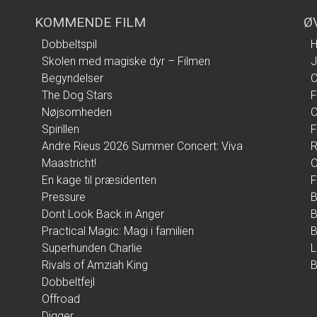
KOMMENDE FILM
Ø
Dobbeltspil
H
Skolen med magiske dyr – Filmen
J
Begyndelser
C
The Dog Stars
F
Nøjsomheden
C
Spirillen
F
Andre Rieus 2026 Summer Concert: Viva
R
Maastricht!
O
En kage til præsidenten
F
Pressure
B
Dont Look Back in Anger
B
Practical Magic: Magi i familien
B
Superhunden Charlie
L
Rivals of Amziah King
B
Dobbeltfejl
Offroad
Digger