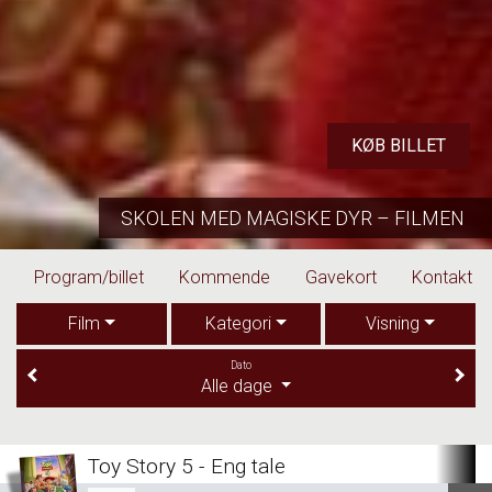
KØB BILLET
SKOLEN MED MAGISKE DYR – FILMEN
Program/billet
Kommende
Gavekort
Kontakt
Film
Kategori
Visning
Dato
Alle dage
Toy Story 5 - Eng tale