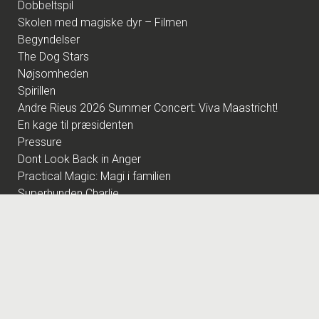
Dobbeltspil
Skolen med magiske dyr – Filmen
Begyndelser
The Dog Stars
Nøjsomheden
Spirillen
Andre Rieus 2026 Summer Concert: Viva Maastricht!
En kage til præsidenten
Pressure
Dont Look Back in Anger
Practical Magic: Magi i familien
Superhunden Charlie
Rivals of Amziah King
Dobbeltfejl
Offroad
Digger
Betty Ballon
Ilden, Vandet, Jorden, Luften
Foredrag: Med havets kæmper på jagt