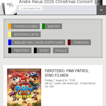
Andre Rieus 2026 Christmas Concert: Let I
SE ALLE DAGE
Fra 05.12.2026
5. DECEMBER 2026
LÆS MERE
SE ALLE DAGE
FORMIDDAGSBIO
BABYBIO
BIOGRAFKLUB DK
LÆS MERE
SMALBIO INKL VIN/ØL/KAFFE/VAND
FOREDRAG
FØRSTEBIO
EVENT
VIS ALLE
FØRSTEBIO: PAW PATROL:
DINO FILMEN
Fredag 7. august kl. 12:45
lidt lys i salen, lidt lavere lyd... til den første
tur i bio