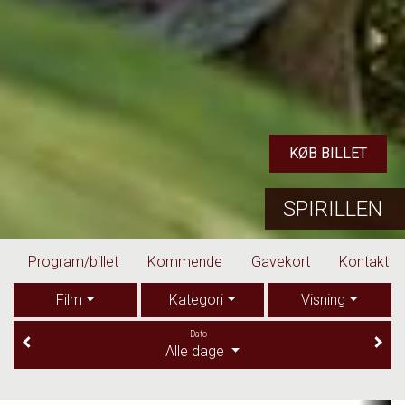
KØB BILLET
SPIRILLEN
Program/billet
Kommende
Gavekort
Kontakt
Film
Kategori
Visning
Dato
Alle dage