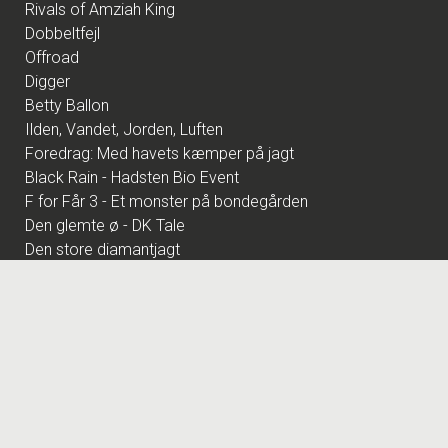
Rivals of Amziah King
Dobbeltfejl
Offroad
Digger
Betty Ballon
Ilden, Vandet, Jorden, Luften
Foredrag: Med havets kæmper på jagt
Black Rain - Hadsten Bio Event
F for Får 3 - Et monster på bondegården
Den glemte ø - DK Tale
Den store diamantjagt
Foredrag: Kvantecomputeren
Fornuft og følelse
Pulp Fiction - Hadsten Bio Event
Pigen uden navn
Foredrag: Kaffe
Scarface - Evemt Hadsten Bio
Foredrag: Tang
The Hunger Games: Sunrise on the Reaping