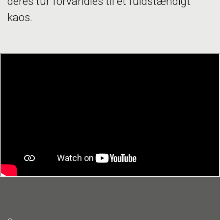
deres tur forvandles til et fuldstændigt
kaos.