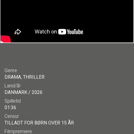
Genre
DRAMA, THRILLER
Land/år
DANMARK / 2026
Spilletid
01:36
Censur
TILLADT FOR BØRN OVER 15 ÅR
Filmpremiere