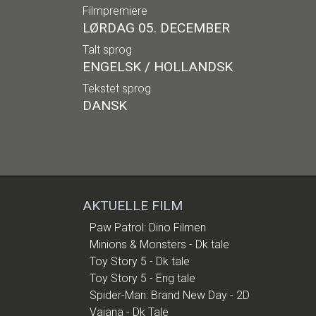
Filmpremiere
LØRDAG 05. DECEMBER
Talt sprog
ENGELSK / HOLLANDSK
Tekstet sprog
DANSK
AKTUELLE FILM
Paw Patrol: Dino Filmen
Minions & Monsters - Dk tale
Toy Story 5 - Dk tale
Toy Story 5 - Eng tale
Spider-Man: Brand New Day - 2D
Vaiana - Dk Tale