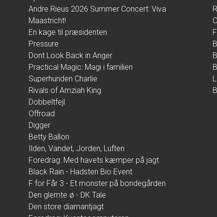
Andre Rieus 2026 Summer Concert: Viva
R
Maastricht!
O
En kage til præsidenten
F
Pressure
B
Dont Look Back in Anger
B
Practical Magic: Magi i familien
B
Superhunden Charlie
L
Rivals of Amziah King
B
Dobbeltfejl
Offroad
Digger
Betty Ballon
Ilden, Vandet, Jorden, Luften
Foredrag: Med havets kæmper på jagt
Black Rain - Hadsten Bio Event
F for Får 3 - Et monster på bondegården
Den glemte ø - DK Tale
Den store diamantjagt