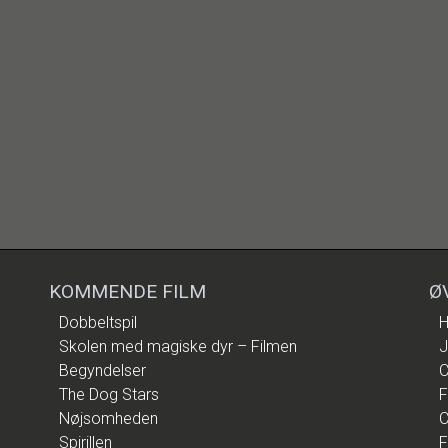
KOMMENDE FILM
Ø
Dobbeltspil
H
Skolen med magiske dyr – Filmen
J
Begyndelser
C
The Dog Stars
F
Nøjsomheden
C
Spirillen
F