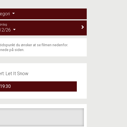
egori
ørdag
12/26
 tidspunkt du ønsker at se filmen nedenfor.
 nede på siden.
t: Let It Snow
19:30