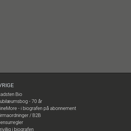
VRIGE
adsten Bio
ubilæumsbog - 70 år
ineMore - i biografen på abonnement
irmaordninger / B2B
ensurregler
rivillig i biografen