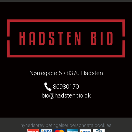
Nørregade 6 • 8370 Hadsten
86980170
bio@hadstenbio.dk
nyhedsbrev
betingelser
persondata
cookies