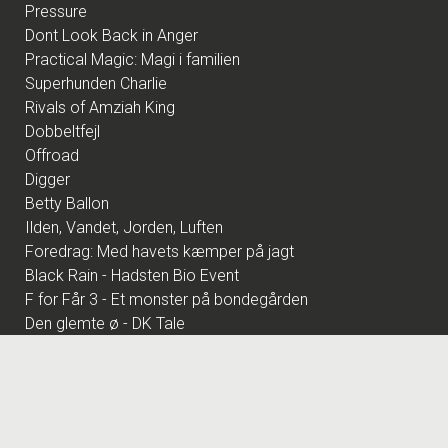
Pressure
Dont Look Back in Anger
Practical Magic: Magi i familien
Superhunden Charlie
Rivals of Amziah King
Dobbeltfejl
Offroad
Digger
Betty Ballon
Ilden, Vandet, Jorden, Luften
Foredrag: Med havets kæmper på jagt
Black Rain - Hadsten Bio Event
F for Får 3 - Et monster på bondegården
Den glemte ø - DK Tale
Den store diamantjagt
Foredrag: Kvantecomputeren
Fornuft og følelse
Pulp Fiction - Hadsten Bio Event
Pigen uden navn