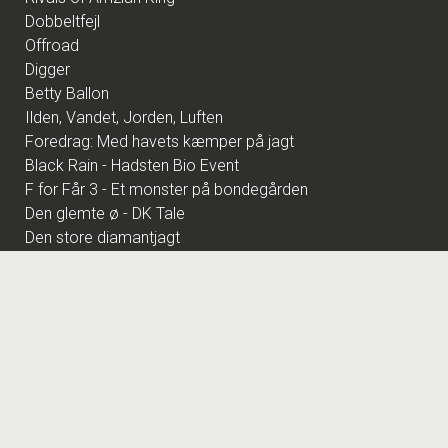
Dobbeltfejl
Offroad
Digger
Betty Ballon
Ilden, Vandet, Jorden, Luften
Foredrag: Med havets kæmper på jagt
Black Rain - Hadsten Bio Event
F for Får 3 - Et monster på bondegården
Den glemte ø - DK Tale
Den store diamantjagt
Foredrag: Kvantecomputeren
Fornuft og følelse
Pulp Fiction - Hadsten Bio Event
Pigen uden navn
Foredrag: Kaffe
Scarface - Evemt Hadsten Bio
Foredrag: Tang
The Hunger Games: Sunrise on the Reaping