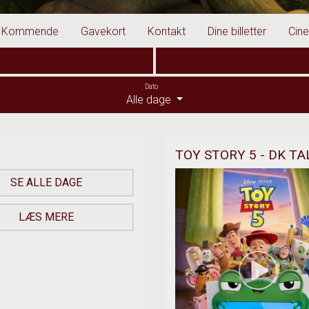
Kommende
Gavekort
Kontakt
Dine billetter
Cin
Dato
Alle dage
TOY STORY 5 - DK TA
SE ALLE DAGE
LÆS MERE