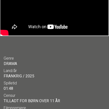
Genre
DRAMA
Land/år
FRANKRIG / 2025
Spilletid
01:48
Censur
TILLADT FOR BØRN OVER 11 ÅR
Filmpremiere