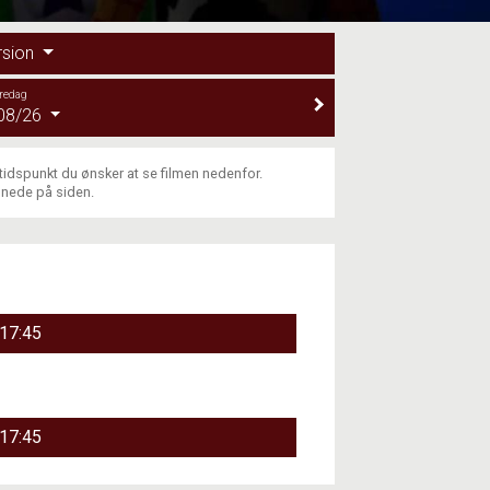
rsion
redag
08/26
 tidspunkt du ønsker at se filmen nedenfor.
 nede på siden.
17:45
17:45