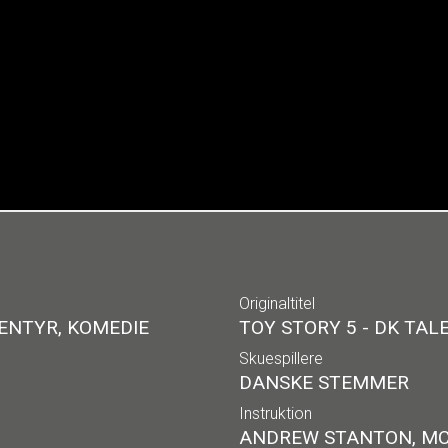
Originaltitel
ENTYR, KOMEDIE
TOY STORY 5 - DK TAL
Skuespillere
DANSKE STEMMER
Instruktion
ANDREW STANTON, MC