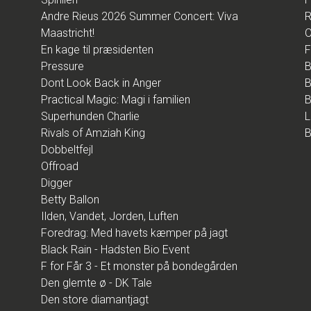
Andre Rieus 2026 Summer Concert: Viva
R
Maastricht!
O
En kage til præsidenten
F
Pressure
B
Dont Look Back in Anger
B
Practical Magic: Magi i familien
B
Superhunden Charlie
L
Rivals of Amziah King
B
Dobbeltfejl
Offroad
Digger
Betty Ballon
Ilden, Vandet, Jorden, Luften
Foredrag: Med havets kæmper på jagt
Black Rain - Hadsten Bio Event
F for Får 3 - Et monster på bondegården
Den glemte ø - DK Tale
Den store diamantjagt