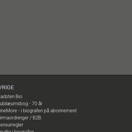
VRIGE
adsten Bio
ubilæumsbog - 70 år
ineMore - i biografen på abonnement
irmaordninger / B2B
ensurregler
rivillig i biografen