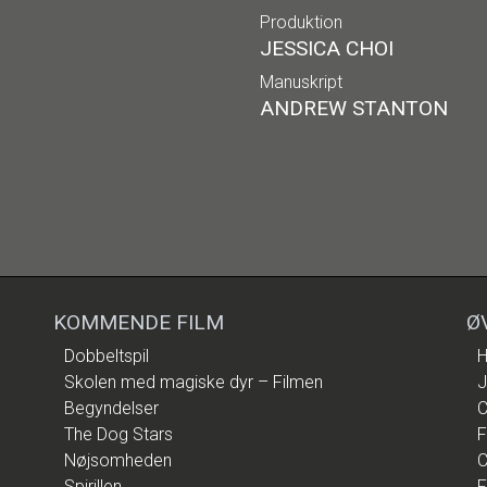
Produktion
JESSICA CHOI
Manuskript
ANDREW STANTON
KOMMENDE FILM
Ø
Dobbeltspil
H
Skolen med magiske dyr – Filmen
J
Begyndelser
C
The Dog Stars
F
Nøjsomheden
C
Spirillen
F