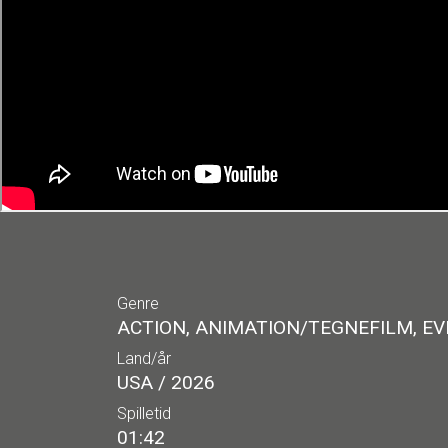
Genre
ACTION, ANIMATION/TEGNEFILM, EV
Land/år
USA / 2026
Spilletid
01:42