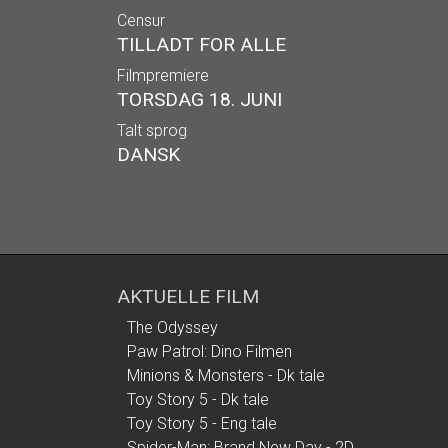
Censur
TILLADT FOR ALLE
Filmpremiere
TORSDAG 18. JUNI
Talt sprog
DANSK
AKTUELLE FILM
The Odyssey
Paw Patrol: Dino Filmen
Minions & Monsters - Dk tale
Toy Story 5 - Dk tale
Toy Story 5 - Eng tale
Spider-Man: Brand New Day - 2D