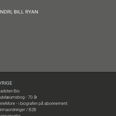
DRI, BILL RYAN
VRIGE
adsten Bio
ubilæumsbog - 70 år
ineMore - i biografen på abonnement
irmaordninger / B2B
ensurregler