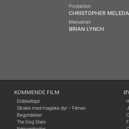
Produktion
CHRISTOPHER MELEDAN
Manuskript
BRIAN LYNCH
KOMMENDE FILM
Ø
Dobbeltspil
H
Skolen med magiske dyr – Filmen
J
Begyndelser
C
The Dog Stars
F
Nøjsomheden
C