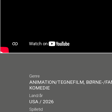
Genre
ANIMATION/TEGNEFILM, BØRNE-/FAM
KOMEDIE
Land/år
USA / 2026
Spilletid