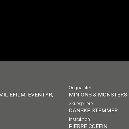
Originaltitel
ILIEFILM, EVENTYR,
MINIONS & MONSTERS 
Skuespillere
DANSKE STEMMER
Instruktion
PIERRE COFFIN