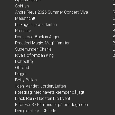
Spirillen
F
Andre Rieus 2026 Summer Concert: Viva
R
Maastricht!
O
En kage til præsidenten
F
Pressure
B
Dont Look Back in Anger
B
Practical Magic: Magi i familien
B
Superhunden Charlie
L
Rivals of Amziah King
B
Dobbeltfejl
Offroad
Digger
Betty Ballon
Ilden, Vandet, Jorden, Luften
Foredrag: Med havets kæmper på jagt
Black Rain - Hadsten Bio Event
F for Får 3 - Et monster på bondegården
Den glemte ø - DK Tale