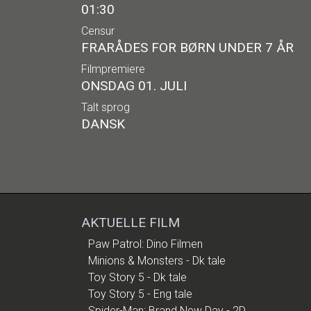
01:30
Censur
FRARÅDES FOR BØRN UNDER 7 ÅR
Filmpremiere
ONSDAG 01. JULI
Talt sprog
DANSK
AKTUELLE FILM
Paw Patrol: Dino Filmen
Minions & Monsters - Dk tale
Toy Story 5 - Dk tale
Toy Story 5 - Eng tale
Spider-Man: Brand New Day - 2D